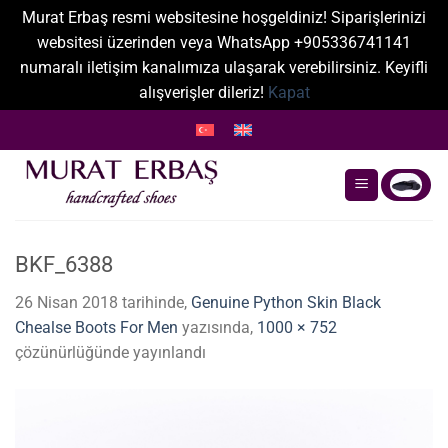
Murat Erbaş resmi websitesine hoşgeldiniz! Siparişlerinizi
websitesi üzerinden veya WhatsApp +905336741141
numaralı iletişim kanalımıza ulaşarak verebilirsiniz. Keyifli
alışverişler dileriz!
Kapat
İçeriğe
atla
BKF_6388
26 Nisan 2018
tarihinde,
Genuine Python Skin Black
Chealse Boots For Men
yazısında,
1000 × 752
çözünürlüğünde yayınlandı