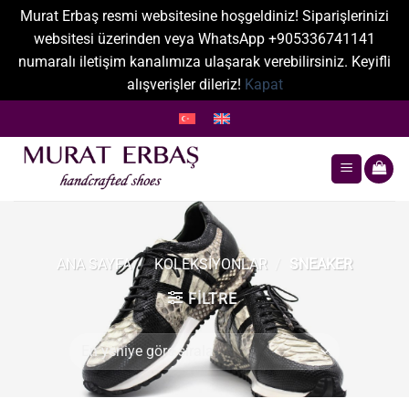
Murat Erbaş resmi websitesine hoşgeldiniz! Siparişlerinizi
websitesi üzerinden veya WhatsApp +905336741141
numaralı iletişim kanalımıza ulaşarak verebilirsiniz. Keyifli
alışverişler dileriz!
Kapat
İçeriğe
atla
ANA SAYFA
/
KOLEKSIYONLAR
/
SNEAKER
FILTRE