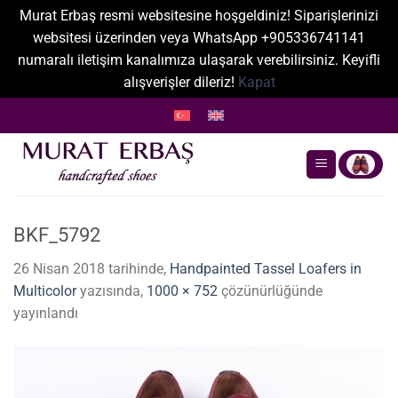
Murat Erbaş resmi websitesine hoşgeldiniz! Siparişlerinizi
websitesi üzerinden veya WhatsApp +905336741141
numaralı iletişim kanalımıza ulaşarak verebilirsiniz. Keyifli
alışverişler dileriz!
Kapat
İçeriğe
atla
BKF_5792
26 Nisan 2018
tarihinde,
Handpainted Tassel Loafers in
Multicolor
yazısında,
1000 × 752
çözünürlüğünde
yayınlandı