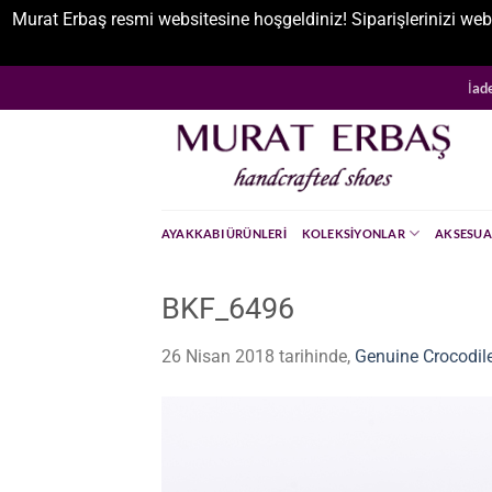
Murat Erbaş resmi websitesine hoşgeldiniz! Siparişlerinizi web
İçeriğe
İad
atla
AYAKKABI ÜRÜNLERI
KOLEKSIYONLAR
AKSESUA
BKF_6496
26 Nisan 2018
tarihinde,
Genuine Crocodil