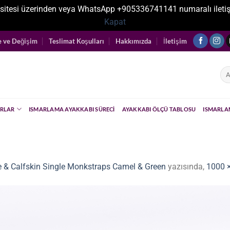
sitesi üzerinden veya WhatsApp +905336741141 numaralı iletişim ka
Kapat
e ve Değişim
Teslimat Koşulları
Hakkımızda
İletişim
Ara
RLAR
ISMARLAMA AYAKKABI SÜRECI
AYAKKABI ÖLÇÜ TABLOSU
ISMARLA
e & Calfskin Single Monkstraps Camel & Green
yazısında,
1000 