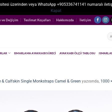
sitesi üzerinden veya WhatsApp +905336741141 numaralı iletişim ka
Kapat
e ve Değişim
Teslimat Koşulları
Hakkımızda
İletişim
Ara
RLAR
ISMARLAMA AYAKKABI SÜRECI
AYAKKABI ÖLÇÜ TABLOSU
ISMARLA
e & Calfskin Single Monkstraps Camel & Green
yazısında,
1000 