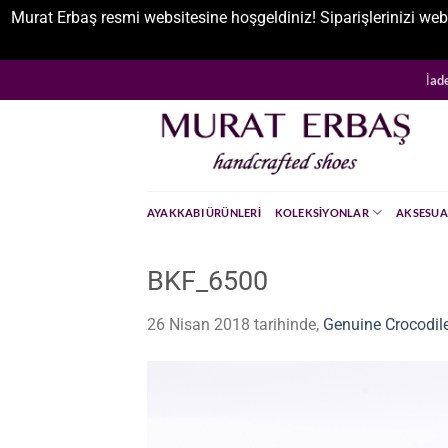
Murat Erbaş resmi websitesine hoşgeldiniz! Siparişlerinizi web
İçeriğe
İad
atla
AYAKKABI ÜRÜNLERI
KOLEKSIYONLAR
AKSESUA
BKF_6500
26 Nisan 2018
tarihinde,
Genuine Crocodil