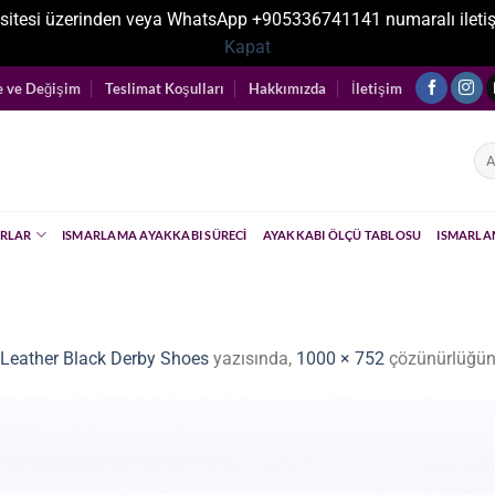
sitesi üzerinden veya WhatsApp +905336741141 numaralı iletişim ka
Kapat
e ve Değişim
Teslimat Koşulları
Hakkımızda
İletişim
Ara
RLAR
ISMARLAMA AYAKKABI SÜRECI
AYAKKABI ÖLÇÜ TABLOSU
ISMARLA
 Leather Black Derby Shoes
yazısında,
1000 × 752
çözünürlüğün