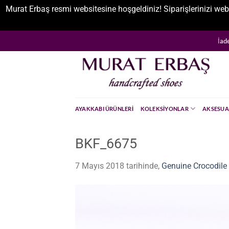
Murat Erbaş resmi websitesine hoşgeldiniz! Siparişlerinizi web
İçeriğe
İad
atla
AYAKKABI ÜRÜNLERI
KOLEKSIYONLAR
AKSESUA
BKF_6675
7 Mayıs 2018
tarihinde,
Genuine Crocodile