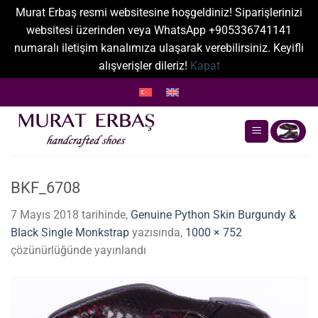
Murat Erbaş resmi websitesine hoşgeldiniz! Siparişlerinizi
websitesi üzerinden veya WhatsApp +905336741141
numaralı iletişim kanalımıza ulaşarak verebilirsiniz. Keyifli
alışverişler dileriz!
Kapat
İçeriğe
atla
BKF_6708
7 Mayıs 2018
tarihinde,
Genuine Python Skin Burgundy &
Black Single Monkstrap
yazısında,
1000 × 752
çözünürlüğünde yayınlandı