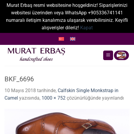
Murat Erbaş resmi websitesine hoşgeldiniz! Siparişlerinizi
websitesi üzerinden veya WhatsApp +905336741141
numaralı iletişim kanalımıza ulaşarak verebilirsiniz. Keyifli
alışverişler dileriz!
Kapat
İçeriğe
atla
BKF_6696
10 Mayıs 2018
tarihinde,
Calfskin Single Monkstrap in
Camel
yazısında,
1000 × 752
çözünürlüğünde yayınlandı