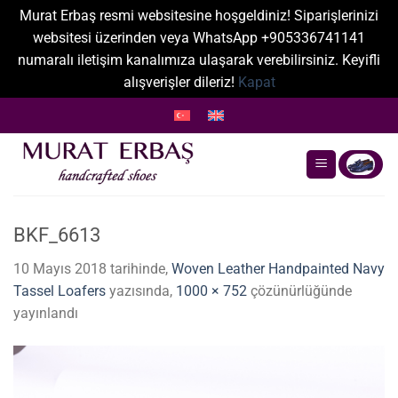
Murat Erbaş resmi websitesine hoşgeldiniz! Siparişlerinizi
websitesi üzerinden veya WhatsApp +905336741141
numaralı iletişim kanalımıza ulaşarak verebilirsiniz. Keyifli
alışverişler dileriz!
Kapat
İçeriğe
atla
BKF_6613
10 Mayıs 2018
tarihinde,
Woven Leather Handpainted Navy
Tassel Loafers
yazısında,
1000 × 752
çözünürlüğünde
yayınlandı