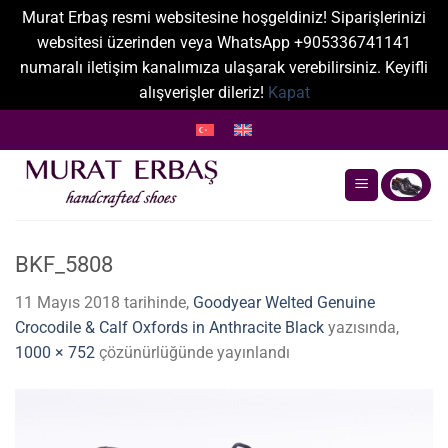
Murat Erbaş resmi websitesine hoşgeldiniz! Siparişlerinizi
websitesi üzerinden veya WhatsApp +905336741141
numaralı iletişim kanalımıza ulaşarak verebilirsiniz. Keyifli
alışverişler dileriz!
Kapat
İçeriğe
atla
BKF_5808
11 Mayıs 2018
tarihinde,
Goodyear Welted Genuine
Crocodile & Calf Oxfords in Anthracite Black
yazısında,
1000 × 752
çözünürlüğünde yayınlandı