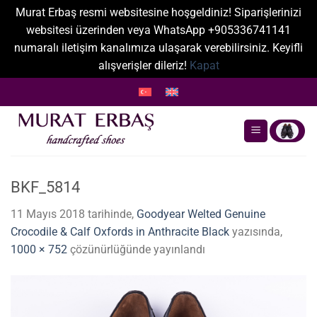
Murat Erbaş resmi websitesine hoşgeldiniz! Siparişlerinizi
websitesi üzerinden veya WhatsApp +905336741141
numaralı iletişim kanalımıza ulaşarak verebilirsiniz. Keyifli
alışverişler dileriz!
Kapat
İçeriğe
atla
BKF_5814
11 Mayıs 2018
tarihinde,
Goodyear Welted Genuine
Crocodile & Calf Oxfords in Anthracite Black
yazısında,
1000 × 752
çözünürlüğünde yayınlandı