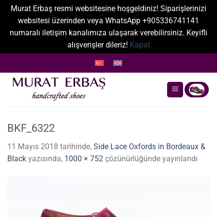
Murat Erbaş resmi websitesine hoşgeldiniz! Siparişlerinizi
websitesi üzerinden veya WhatsApp +905336741141
numaralı iletişim kanalımıza ulaşarak verebilirsiniz. Keyifli
alışverişler dileriz!
Kapat
İçeriğe
atla
BKF_6322
11 Mayıs 2018
tarihinde,
Side Lace Oxfords in Bordeaux &
Black
yazısında,
1000 × 752
çözünürlüğünde yayınlandı