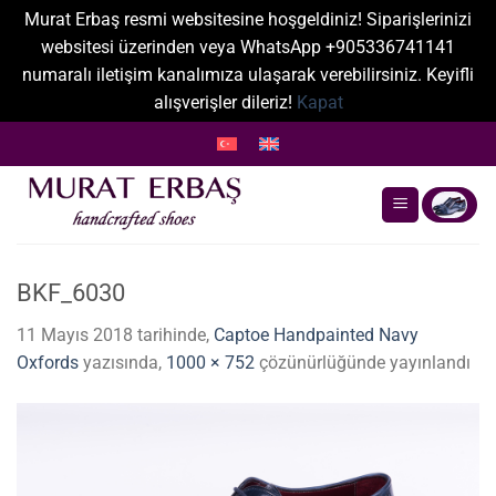
Murat Erbaş resmi websitesine hoşgeldiniz! Siparişlerinizi
websitesi üzerinden veya WhatsApp +905336741141
numaralı iletişim kanalımıza ulaşarak verebilirsiniz. Keyifli
alışverişler dileriz!
Kapat
İçeriğe
atla
BKF_6030
11 Mayıs 2018
tarihinde,
Captoe Handpainted Navy
Oxfords
yazısında,
1000 × 752
çözünürlüğünde yayınlandı