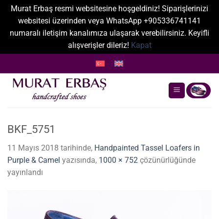
Murat Erbaş resmi websitesine hoşgeldiniz! Siparişlerinizi
websitesi üzerinden veya WhatsApp +905336741141
numaralı iletişim kanalımıza ulaşarak verebilirsiniz. Keyifli
alışverişler dileriz!
Kapat
İçeriğe
atla
BKF_5751
11 Mayıs 2018
tarihinde,
Handpainted Tassel Loafers in
Purple & Camel
yazısında,
1000 × 752
çözünürlüğünde
yayınlandı