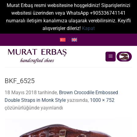
Murat Erbaş resmi websitesine hoşgeldiniz! Siparişlerinizi
websitesi üzerinden veya WhatsApp +905336741141
numaralı iletişim kanalımıza ulaşarak verebilirsiniz. Keyifli
alışverişler dileriz!
Kapat
İçeriğe
atla
BKF_6525
18 Mayıs 2018
tarihinde,
Brown Crocodile Embossed
Double Straps in Monk Style
yazısında,
1000 × 752
çözünürlüğünde yayınlandı