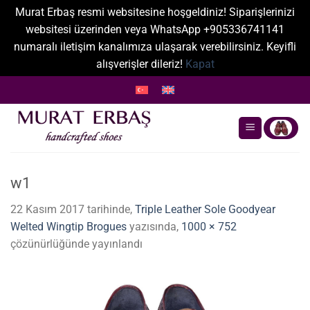
Murat Erbaş resmi websitesine hoşgeldiniz! Siparişlerinizi
websitesi üzerinden veya WhatsApp +905336741141
numaralı iletişim kanalımıza ulaşarak verebilirsiniz. Keyifli
alışverişler dileriz!
Kapat
İçeriğe
atla
w1
22 Kasım 2017
tarihinde,
Triple Leather Sole Goodyear
Welted Wingtip Brogues
yazısında,
1000 × 752
çözünürlüğünde yayınlandı