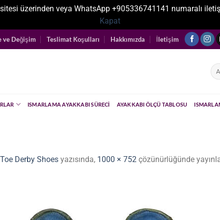
sitesi üzerinden veya WhatsApp +905336741141 numaralı iletişim ka
Kapat
e ve Değişim
Teslimat Koşulları
Hakkımızda
İletişim
Ara
RLAR
ISMARLAMA AYAKKABI SÜRECI
AYAKKABI ÖLÇÜ TABLOSU
ISMARLA
-Toe Derby Shoes
yazısında,
1000 × 752
çözünürlüğünde yayınl