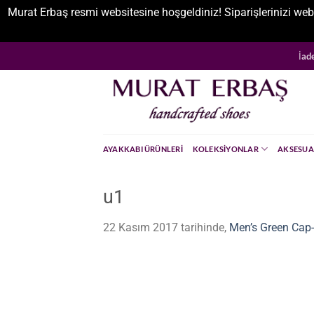
Murat Erbaş resmi websitesine hoşgeldiniz! Siparişlerinizi web
İçeriğe
İad
atla
AYAKKABI ÜRÜNLERI
KOLEKSIYONLAR
AKSESUA
u1
22 Kasım 2017
tarihinde,
Men’s Green Cap