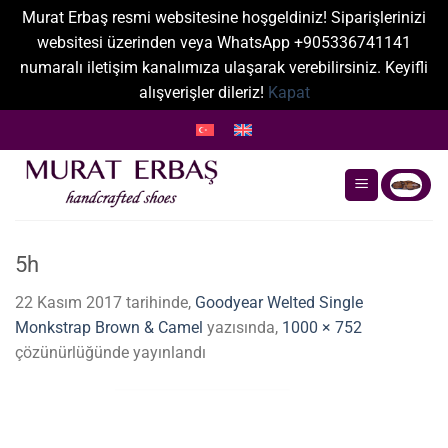
Murat Erbaş resmi websitesine hoşgeldiniz! Siparişlerinizi
websitesi üzerinden veya WhatsApp +905336741141
numaralı iletişim kanalımıza ulaşarak verebilirsiniz. Keyifli
alışverişler dileriz!
Kapat
İçeriğe
atla
5h
22 Kasım 2017
tarihinde,
Goodyear Welted Single
Monkstrap Brown & Camel
yazısında,
1000 × 752
çözünürlüğünde yayınlandı