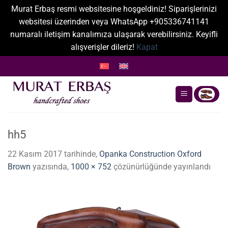
Murat Erbaş resmi websitesine hoşgeldiniz! Siparişlerinizi
websitesi üzerinden veya WhatsApp +905336741141
numaralı iletişim kanalımıza ulaşarak verebilirsiniz. Keyifli
alışverişler dileriz!
Kapat
İçeriğe
atla
hh5
22 Kasım 2017
tarihinde,
Opanka Construction Oxford
Brown
yazısında,
1000 × 752
çözünürlüğünde yayınlandı