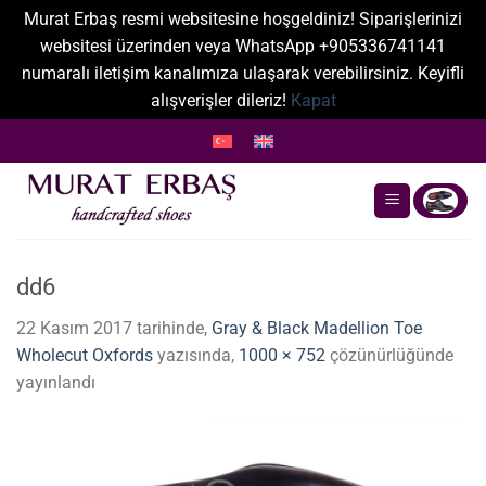
Murat Erbaş resmi websitesine hoşgeldiniz! Siparişlerinizi
websitesi üzerinden veya WhatsApp +905336741141
numaralı iletişim kanalımıza ulaşarak verebilirsiniz. Keyifli
alışverişler dileriz!
Kapat
İçeriğe
atla
dd6
22 Kasım 2017
tarihinde,
Gray & Black Madellion Toe
Wholecut Oxfords
yazısında,
1000 × 752
çözünürlüğünde
yayınlandı