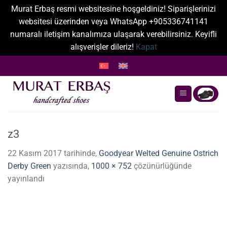
Murat Erbaş resmi websitesine hoşgeldiniz! Siparişlerinizi
websitesi üzerinden veya WhatsApp +905336741141
numaralı iletişim kanalımıza ulaşarak verebilirsiniz. Keyifli
alışverişler dileriz!
Kapat
İçeriğe
atla
z3
22 Kasım 2017
tarihinde,
Goodyear Welted Genuine Ostrich
Derby Green
yazısında,
1000 × 752
çözünürlüğünde
yayınlandı