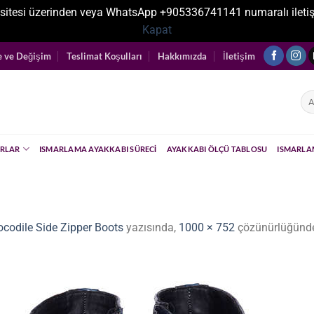
sitesi üzerinden veya WhatsApp +905336741141 numaralı iletişim ka
Kapat
e ve Değişim
Teslimat Koşulları
Hakkımızda
İletişim
Ara
RLAR
ISMARLAMA AYAKKABI SÜRECI
AYAKKABI ÖLÇÜ TABLOSU
ISMARLA
codile Side Zipper Boots
yazısında,
1000 × 752
çözünürlüğünde