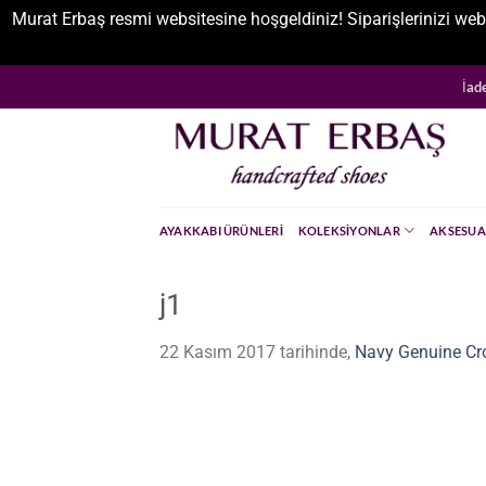
Murat Erbaş resmi websitesine hoşgeldiniz! Siparişlerinizi web
İçeriğe
İad
atla
AYAKKABI ÜRÜNLERI
KOLEKSIYONLAR
AKSESUA
j1
22 Kasım 2017
tarihinde,
Navy Genuine Cro