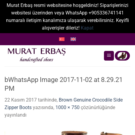
Murat Erbaş resmi websitesine hoşgeldiniz! Siparişlerinizi
websitesi üzerinden veya WhatsApp +905336741141
numaralı iletişim kanalımıza ulaşarak verebilirsiniz. Keyifli
alışverişler dileriz!
Kapat
İçeriğe
atla
bWhatsApp Image 2017-11-02 at 8.29.21
PM
22 Kasım 2017
tarihinde,
Brown Genuine Crocodile Side
Zipper Boots
yazısında,
1000 × 750
çözünürlüğünde
yayınlandı