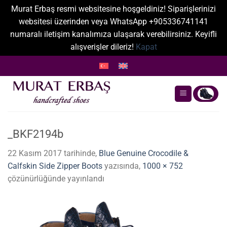
Murat Erbaş resmi websitesine hoşgeldiniz! Siparişlerinizi
websitesi üzerinden veya WhatsApp +905336741141
numaralı iletişim kanalımıza ulaşarak verebilirsiniz. Keyifli
alışverişler dileriz!
Kapat
İçeriğe
atla
_BKF2194b
22 Kasım 2017
tarihinde,
Blue Genuine Crocodile &
Calfskin Side Zipper Boots
yazısında,
1000 × 752
çözünürlüğünde yayınlandı