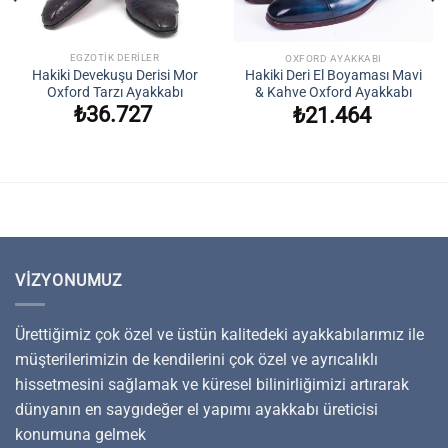
EGZOTIK DERILER
OXFORD AYAKKABI
Hakiki Devekuşu Derisi Mor
Hakiki Deri El Boyaması Mavi
Oxford Tarzı Ayakkabı
& Kahve Oxford Ayakkabı
₺
36.727
₺
21.464
VIZYONUMUZ
Ürettiğimiz çok özel ve üstün kalitedeki ayakkabılarımız ile
müşterilerimizin de kendilerini çok özel ve ayrıcalıklı
hissetmesini sağlamak ve küresel bilinirliğimizi artırarak
dünyanın en saygıdeğer el yapımı ayakkabı üreticisi
konumuna gelmek