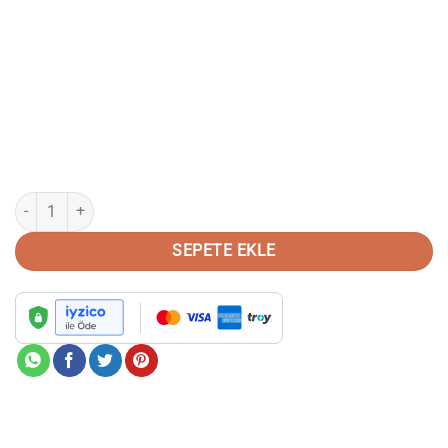
Hakiki Deri Goodyear Welted Yeşil & Kahve Oxford El Yapımı Ayakkabı 
SEPETE EKLE