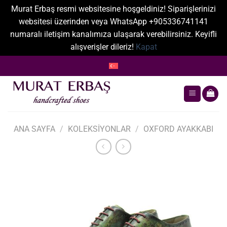
Murat Erbaş resmi websitesine hoşgeldiniz! Siparişlerinizi
websitesi üzerinden veya WhatsApp +905336741141
numaralı iletişim kanalımıza ulaşarak verebilirsiniz. Keyifli
alışverişler dileriz!
Kapat
İçeriğe
atla
ANA SAYFA
/
KOLEKSIYONLAR
/
OXFORD AYAKKABI