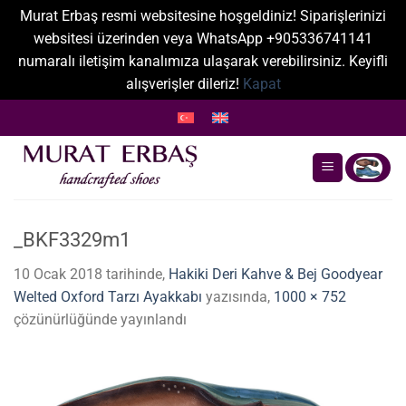
Murat Erbaş resmi websitesine hoşgeldiniz! Siparişlerinizi
websitesi üzerinden veya WhatsApp +905336741141
numaralı iletişim kanalımıza ulaşarak verebilirsiniz. Keyifli
alışverişler dileriz!
Kapat
İçeriğe
atla
_BKF3329m1
10 Ocak 2018
tarihinde,
Hakiki Deri Kahve & Bej Goodyear
Welted Oxford Tarzı Ayakkabı
yazısında,
1000 × 752
çözünürlüğünde yayınlandı