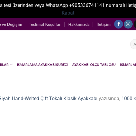
sitesi üzerinden veya WhatsApp +905336741141 numaralı iletişim ka
Kapat
e ve Değişim
Teslimat Koşulları
Hakkımızda
İletişim
Ara
RLAR
ISMARLAMA AYAKKABI SÜRECI
AYAKKABI ÖLÇÜ TABLOSU
ISMARLA
Siyah Hand-Welted Çift Tokalı Klasik Ayakkabı
yazısında,
1000 ×