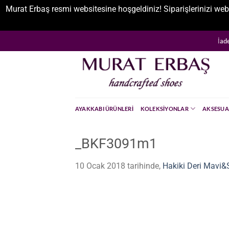
Murat Erbaş resmi websitesine hoşgeldiniz! Siparişlerinizi web
İçeriğe
İad
atla
AYAKKABI ÜRÜNLERI
KOLEKSIYONLAR
AKSESUA
_BKF3091m1
10 Ocak 2018
tarihinde,
Hakiki Deri Mavi&