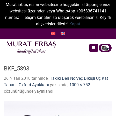
Murat Erbaş resmi websitesine hoşgeldiniz! Siparişlerinizi
websitesi üzerinden veya WhatsApp +905336741141
numaralı iletişim kanalımıza ulaşarak verebilirsiniz. Keyifli
alışverişler dileriz!
Kapat
İçeriğe
atla
BKF_5893
26 Nisan 2018
tarihinde,
Hakiki Deri Norveç Dikişli Üç Kat
Tabanlı Oxford Ayakkabı
yazısında,
1000 × 752
çözünürlüğünde yayınlandı