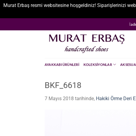
Murat Erbaş resmi websitesine hoşgeldiniz! Siparişlerinizi web
İçeriğe
İad
atla
AYAKKABI ÜRÜNLERI
KOLEKSIYONLAR
AKSESUA
BKF_6618
7 Mayıs 2018
tarihinde,
Hakiki Örme Deri 