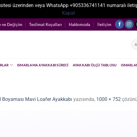
sitesi üzerinden veya WhatsApp +905336741141 numaralı iletişim ka
Kapat
e ve Değişim
Teslimat Koşulları
Hakkımızda
İletişim
Ara
RLAR
ISMARLAMA AYAKKABI SÜRECI
AYAKKABI ÖLÇÜ TABLOSU
ISMARLA
El Boyaması Mavi Loafer Ayakkabı
yazısında,
1000 × 752
çözünü