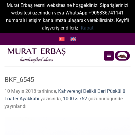
Murat Erbaş resmi websitesine hoşgeldiniz! Siparişlerinizi
websitesi üzerinden veya WhatsApp +905336741141
numaralı iletişim kanalımıza ulaşarak verebilirsiniz. Keyifli
alışverişler dileriz!
Kapat
İçeriğe
atla
BKF_6545
10 Mayıs 2018
tarihinde,
Kahverengi Delikli Deri Püsküllü
Loafer Ayakkabı
yazısında,
1000 × 752
çözünürlüğünde
yayınlandı