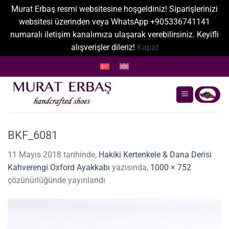
Murat Erbaş resmi websitesine hoşgeldiniz! Siparişlerinizi
websitesi üzerinden veya WhatsApp +905336741141
numaralı iletişim kanalımıza ulaşarak verebilirsiniz. Keyifli
alışverişler dileriz!
Kapat
İçeriğe
atla
BKF_6081
11 Mayıs 2018
tarihinde,
Hakiki Kertenkele & Dana Derisi
Kahverengi Oxford Ayakkabı
yazısında,
1000 × 752
çözünürlüğünde yayınlandı