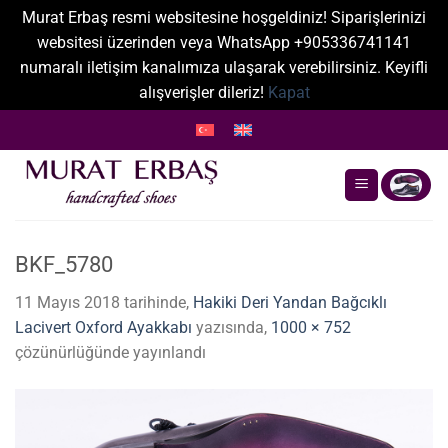
Murat Erbaş resmi websitesine hoşgeldiniz! Siparişlerinizi
websitesi üzerinden veya WhatsApp +905336741141
numaralı iletişim kanalımıza ulaşarak verebilirsiniz. Keyifli
alışverişler dileriz!
Kapat
İçeriğe
atla
BKF_5780
11 Mayıs 2018
tarihinde,
Hakiki Deri Yandan Bağcıklı
Lacivert Oxford Ayakkabı
yazısında,
1000 × 752
çözünürlüğünde yayınlandı