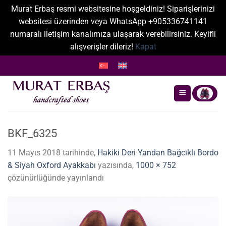
Murat Erbaş resmi websitesine hoşgeldiniz! Siparişlerinizi
websitesi üzerinden veya WhatsApp +905336741141
numaralı iletişim kanalımıza ulaşarak verebilirsiniz. Keyifli
alışverişler dileriz!
Kapat
İçeriğe
atla
BKF_6325
11 Mayıs 2018
tarihinde,
Hakiki Deri Yandan Bağcıklı Bordo
& Siyah Oxford Ayakkabı
yazısında,
1000 × 752
çözünürlüğünde yayınlandı