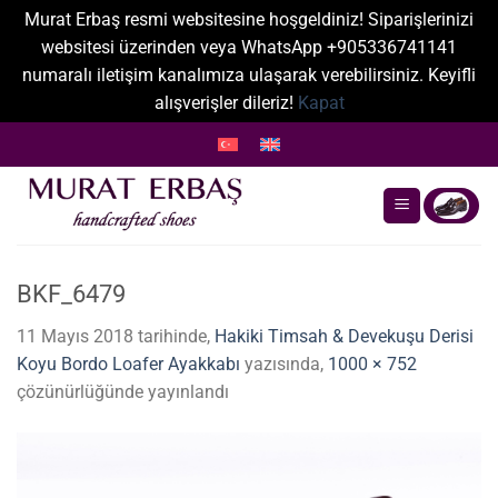
Murat Erbaş resmi websitesine hoşgeldiniz! Siparişlerinizi
websitesi üzerinden veya WhatsApp +905336741141
numaralı iletişim kanalımıza ulaşarak verebilirsiniz. Keyifli
alışverişler dileriz!
Kapat
İçeriğe
atla
BKF_6479
11 Mayıs 2018
tarihinde,
Hakiki Timsah & Devekuşu Derisi
Koyu Bordo Loafer Ayakkabı
yazısında,
1000 × 752
çözünürlüğünde yayınlandı