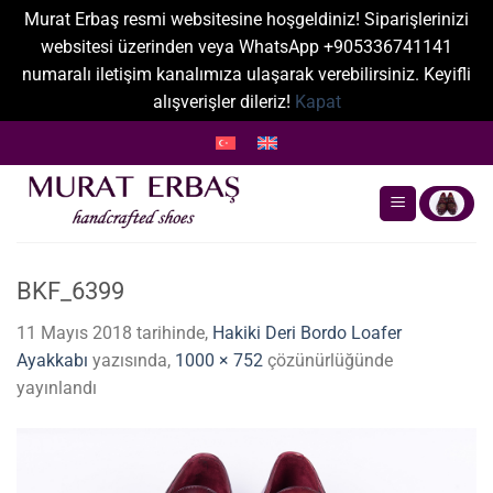
Murat Erbaş resmi websitesine hoşgeldiniz! Siparişlerinizi
websitesi üzerinden veya WhatsApp +905336741141
numaralı iletişim kanalımıza ulaşarak verebilirsiniz. Keyifli
alışverişler dileriz!
Kapat
İçeriğe
atla
BKF_6399
11 Mayıs 2018
tarihinde,
Hakiki Deri Bordo Loafer
Ayakkabı
yazısında,
1000 × 752
çözünürlüğünde
yayınlandı