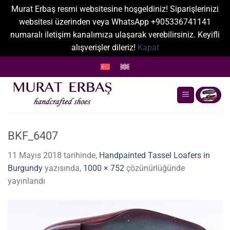
Murat Erbaş resmi websitesine hoşgeldiniz! Siparişlerinizi
websitesi üzerinden veya WhatsApp +905336741141
numaralı iletişim kanalımıza ulaşarak verebilirsiniz. Keyifli
alışverişler dileriz!
Kapat
İçeriğe
atla
BKF_6407
11 Mayıs 2018
tarihinde,
Handpainted Tassel Loafers in
Burgundy
yazısında,
1000 × 752
çözünürlüğünde
yayınlandı