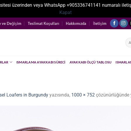
sitesi üzerinden veya WhatsApp +905336741141 numaralı iletişim ka
Kapat
e ve Değişim
Teslimat Koşulları
Hakkımızda
İletişim
Ara
RLAR
ISMARLAMA AYAKKABI SÜRECI
AYAKKABI ÖLÇÜ TABLOSU
ISMARLA
el Loafers in Burgundy
yazısında,
1000 × 752
çözünürlüğünde 