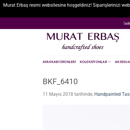
Murat Erbaş resmi websitesine hoşgeldiniz! Siparişlerinizi web
İçeriğe
İad
atla
AYAKKABI ÜRÜNLERI
KOLEKSIYONLAR
AKSESUA
BKF_6410
11 Mayıs 2018
tarihinde,
Handpainted Tass