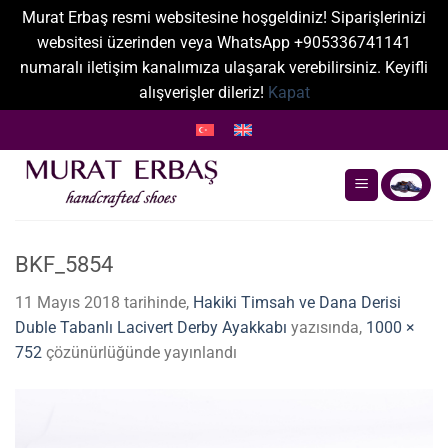
Murat Erbaş resmi websitesine hoşgeldiniz! Siparişlerinizi
websitesi üzerinden veya WhatsApp +905336741141
numaralı iletişim kanalımıza ulaşarak verebilirsiniz. Keyifli
alışverişler dileriz!
Kapat
İçeriğe
atla
BKF_5854
11 Mayıs 2018
tarihinde,
Hakiki Timsah ve Dana Derisi
Duble Tabanlı Lacivert Derby Ayakkabı
yazısında,
1000 ×
752
çözünürlüğünde yayınlandı