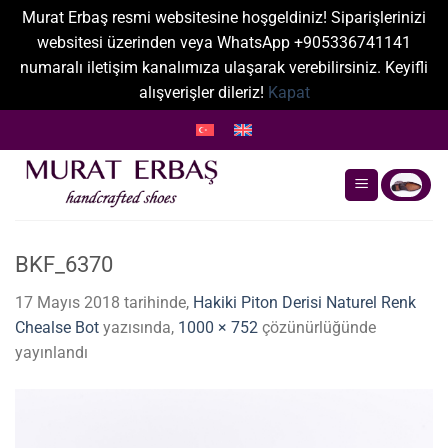
Murat Erbaş resmi websitesine hoşgeldiniz! Siparişlerinizi
websitesi üzerinden veya WhatsApp +905336741141
numaralı iletişim kanalımıza ulaşarak verebilirsiniz. Keyifli
alışverişler dileriz!
Kapat
İçeriğe
atla
BKF_6370
17 Mayıs 2018
tarihinde,
Hakiki Piton Derisi Naturel Renk
Chealse Bot
yazısında,
1000 × 752
çözünürlüğünde
yayınlandı