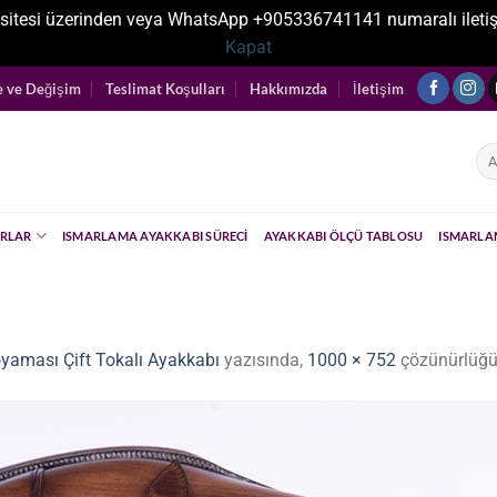
sitesi üzerinden veya WhatsApp +905336741141 numaralı iletişim ka
Kapat
e ve Değişim
Teslimat Koşulları
Hakkımızda
İletişim
Ara
RLAR
ISMARLAMA AYAKKABI SÜRECI
AYAKKABI ÖLÇÜ TABLOSU
ISMARLA
oyaması Çift Tokalı Ayakkabı
yazısında,
1000 × 752
çözünürlüğü