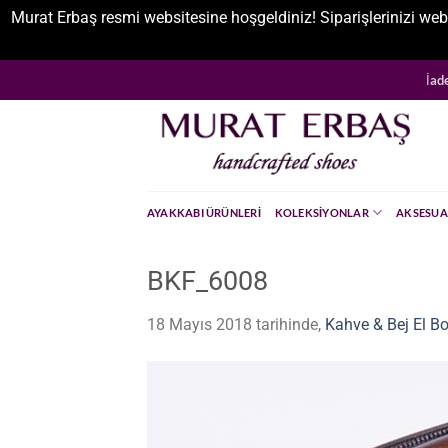
Murat Erbaş resmi websitesine hoşgeldiniz! Siparişlerinizi web
İçeriğe
İad
atla
AYAKKABI ÜRÜNLERI
KOLEKSIYONLAR
AKSESUA
BKF_6008
18 Mayıs 2018
tarihinde,
Kahve & Bej El B