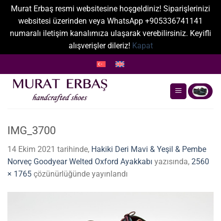
Murat Erbaş resmi websitesine hoşgeldiniz! Siparişlerinizi
websitesi üzerinden veya WhatsApp +905336741141
numaralı iletişim kanalımıza ulaşarak verebilirsiniz. Keyifli
alışverişler dileriz!
Kapat
İçeriğe
atla
IMG_3700
14 Ekim 2021
tarihinde,
Hakiki Deri Mavi & Yeşil & Pembe
Norveç Goodyear Welted Oxford Ayakkabı
yazısında,
2560
× 1765
çözünürlüğünde yayınlandı