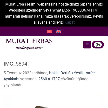
Murat Erbaş resmi websitesine hoşgeldiniz! Siparişlerinizi
websitesi üzerinden veya WhatsApp +905336741141
numaralı iletişim kanalımıza ulaşarak verebilirsiniz. Keyifli
alışverişler dileriz!
Kapat
İçeriğe
atla
IMG_5894
5 Temmuz 2022
tarihinde,
Hakiki Deri Su Yeşili Loafer
Ayakkabı
yazısında,
2560 × 1707
çözünürlüğünde
yayınlandı