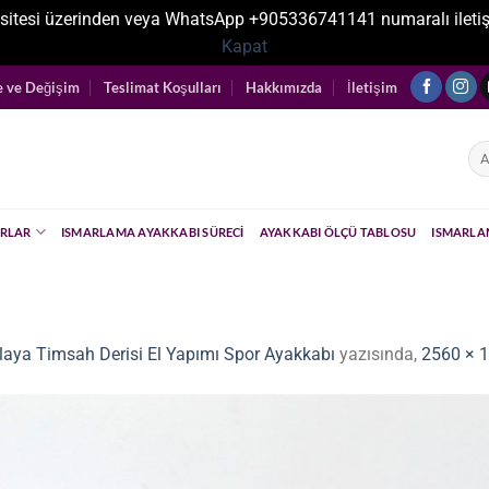
sitesi üzerinden veya WhatsApp +905336741141 numaralı iletişim ka
Kapat
e ve Değişim
Teslimat Koşulları
Hakkımızda
İletişim
Ara
RLAR
ISMARLAMA AYAKKABI SÜRECI
AYAKKABI ÖLÇÜ TABLOSU
ISMARLA
laya Timsah Derisi El Yapımı Spor Ayakkabı
yazısında,
2560 × 