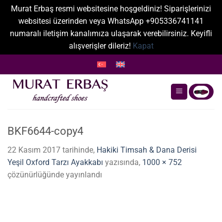
Murat Erbaş resmi websitesine hoşgeldiniz! Siparişlerinizi
websitesi üzerinden veya WhatsApp +905336741141
numaralı iletişim kanalımıza ulaşarak verebilirsiniz. Keyifli
alışverişler dileriz!
Kapat
İçeriğe
atla
BKF6644-copy4
22 Kasım 2017
tarihinde,
Hakiki Timsah & Dana Derisi
Yeşil Oxford Tarzı Ayakkabı
yazısında,
1000 × 752
çözünürlüğünde yayınlandı