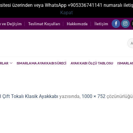
sitesi üzerinden veya WhatsApp +905336741141 numaralı iletişim ka
Kapat
e ve Değişim
Teslimat Koşulları
Hakkımızda
İletişim
Ara
RLAR
ISMARLAMA AYAKKABI SÜRECI
AYAKKABI ÖLÇÜ TABLOSU
ISMARLA
 Çift Tokalı Klasik Ayakkabı
yazısında,
1000 × 752
çözünürlüğü