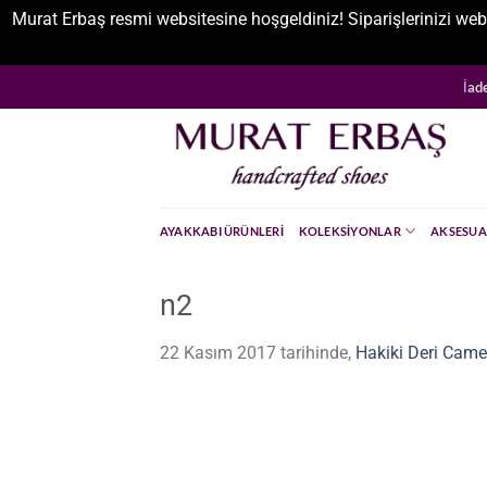
Murat Erbaş resmi websitesine hoşgeldiniz! Siparişlerinizi web
İçeriğe
İad
atla
AYAKKABI ÜRÜNLERI
KOLEKSIYONLAR
AKSESUA
n2
22 Kasım 2017
tarihinde,
Hakiki Deri Camel