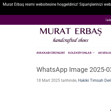
Murat Erbaş resmi websitesine hoşgeldiniz! Siparişlerinizi web
İçeriğe
İad
atla
AYAKKABI ÜRÜNLERI
KOLEKSIYONLAR
AKSESUA
WhatsApp Image 2025-03
18 Mart 2025
tarihinde,
Hakiki Timsah Deri