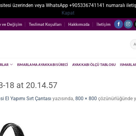
sitesi üzerinden veya WhatsApp +905336741141 numaralı iletişim ka
Kapat
e ve Değişim
Teslimat Koşulları
Hakkımızda
İletişim
Ara
RLAR
ISMARLAMA AYAKKABI SÜRECI
AYAKKABI ÖLÇÜ TABLOSU
ISMARLA
-18 at 20.14.57
si El Yapımı Sırt Çantası
yazısında,
800 × 800
çözünürlüğünde y