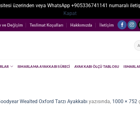
sitesi üzerinden veya WhatsApp +905336741141 numaralı iletişim ka
Kapat
e ve Değişim
Teslimat Koşulları
Hakkımızda
İletişim
Ara
RLAR
ISMARLAMA AYAKKABI SÜRECI
AYAKKABI ÖLÇÜ TABLOSU
ISMARLA
Goodyear Wealted Oxford Tarzı Ayakkabı
yazısında,
1000 × 752
ç