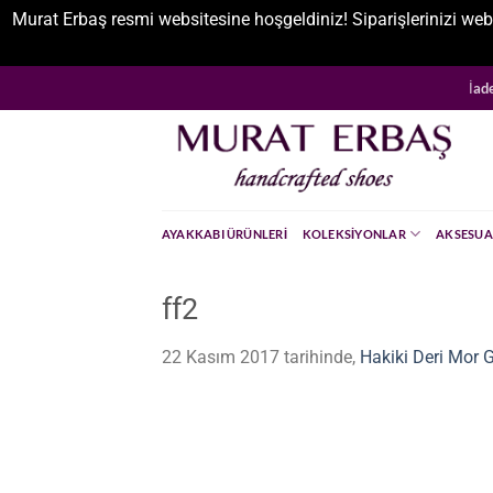
Murat Erbaş resmi websitesine hoşgeldiniz! Siparişlerinizi web
İçeriğe
İad
atla
AYAKKABI ÜRÜNLERI
KOLEKSIYONLAR
AKSESUA
ff2
22 Kasım 2017
tarihinde,
Hakiki Deri Mor 