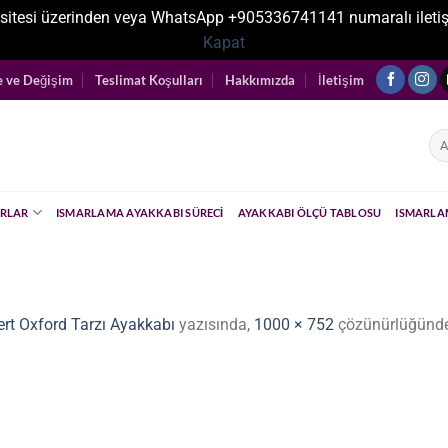
sitesi üzerinden veya WhatsApp +905336741141 numaralı iletişim ka
Kapat
e ve Değişim
Teslimat Koşulları
Hakkımızda
İletişim
Ara
RLAR
ISMARLAMA AYAKKABI SÜRECI
AYAKKABI ÖLÇÜ TABLOSU
ISMARLA
ert Oxford Tarzı Ayakkabı
yazısında,
1000 × 752
çözünürlüğünde