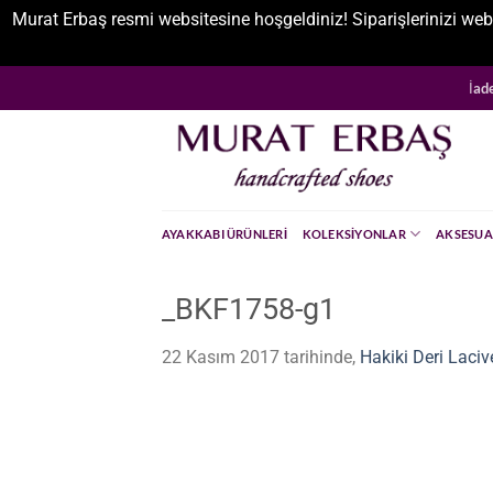
Murat Erbaş resmi websitesine hoşgeldiniz! Siparişlerinizi web
İçeriğe
İad
atla
AYAKKABI ÜRÜNLERI
KOLEKSIYONLAR
AKSESUA
_BKF1758-g1
22 Kasım 2017
tarihinde,
Hakiki Deri Laciv