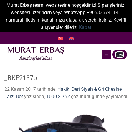
Murat Erbaş resmi websitesine hoşgeldiniz! Siparişlerinizi
websitesi üzerinden veya WhatsApp +905336741141
numaralı iletişim kanalımıza ulaşarak verebilirsiniz. Keyifli
alışverişler dileriz!
Kapat
İçeriğe
atla
_BKF2137b
22 Kasım 2017
tarihinde,
Hakiki Deri Siyah & Gri Chealse
Tarzı Bot
yazısında,
1000 × 752
çözünürlüğünde yayınlandı