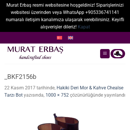
Murat Erbaş resmi websitesine hoşgeldiniz! Siparişlerinizi
websitesi üzerinden veya WhatsApp +905336741141
numaralı iletişim kanalımıza ulaşarak verebilirsiniz. Keyifli
alışverişler dileriz!
Kapat
İçeriğe
atla
_BKF2156b
22 Kasım 2017
tarihinde,
Hakiki Deri Mor & Kahve Chealse
Tarzı Bot
yazısında,
1000 × 752
çözünürlüğünde yayınlandı